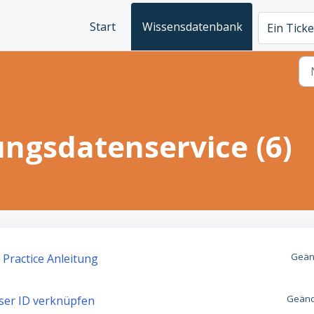
Start
Wissensdatenbank
Ein Ticke
ngsdatenservice (6)
Geän
Practice Anleitung
Geänd
er ID verknüpfen