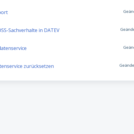
Geänd
port
Geände
OSS-Sachverhalte in DATEV
Geänd
atenservice
Geänder
enservice zurücksetzen