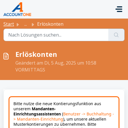
Zum hauptsächlichen Inhalt gehen
Start
...
Erlöskonten
Erlöskonten
Geändert am Di, 5 Aug, 2025 um 10:58
VORMITTAGS
Bitte nutze die neue Kontierungsfunktion aus
unserem
Mandanten-
Einrichtungsassistenten
(
Benutzer -> Buchhaltung -
> Mandanten-Einrichtung
), um unsere aktuellen
Musterkontierungen zu übernehmen. Bitte