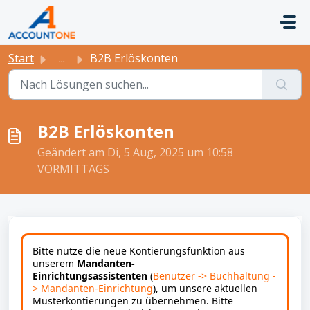
Zum hauptsächlichen Inhalt gehen
Start
...
B2B Erlöskonten
B2B Erlöskonten
Geändert am Di, 5 Aug, 2025 um 10:58
VORMITTAGS
Bitte nutze die neue Kontierungsfunktion aus
unserem
Mandanten-
Einrichtungsassistenten
(
Benutzer -> Buchhaltung -
> Mandanten-Einrichtung
), um unsere aktuellen
Musterkontierungen zu übernehmen. Bitte