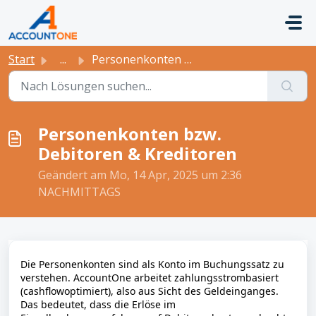
Zum hauptsächlichen Inhalt gehen
Start
...
Personenkonten bzw. Debitoren & Kreditoren
Personenkonten bzw.
Debitoren & Kreditoren
Geändert am Mo, 14 Apr, 2025 um 2:36
NACHMITTAGS
Die Personenkonten sind als Konto im Buchungssatz zu
verstehen. AccountOne arbeitet zahlungsstrombasiert
(cashflowoptimiert), also aus Sicht des Geldeinganges.
Das bedeutet, dass die Erlöse im